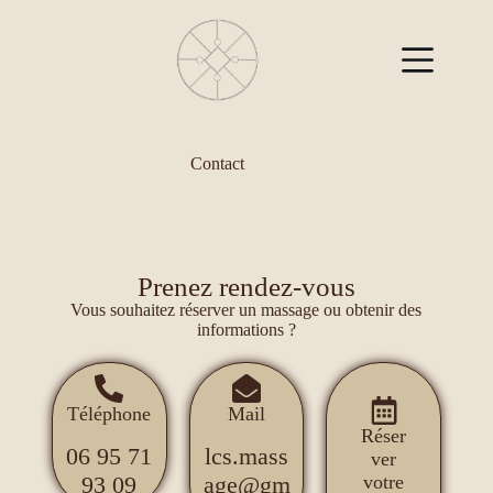
Contact
Prenez rendez-vous
Vous souhaitez réserver un massage ou obtenir des
informations ?
Téléphone
Mail
Réser
06 95 71
lcs.mass
ver
votre
93 09
age@gm