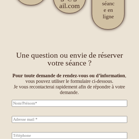
séanc
ail.com
e en
ligne
Une question ou envie de réserver
votre séance ?
Pour toute demande de rendez-vous ou d’information
,
vous pouvez utiliser le formulaire ci-dessous.
Je vous recontacterai rapidement afin de répondre à votre
demande.
N
o
m
/
A
P
d
r
r
é
e
T