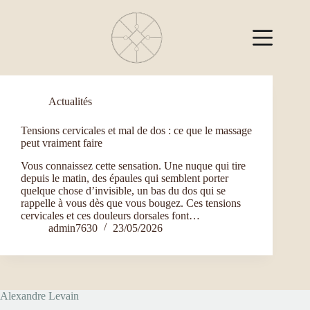
Passer
au
contenu
Étiquette
praticien massage bien-être Montpellier
Actualités
Tensions cervicales et mal de dos : ce que le massage
peut vraiment faire
Vous connaissez cette sensation. Une nuque qui tire
depuis le matin, des épaules qui semblent porter
quelque chose d’invisible, un bas du dos qui se
rappelle à vous dès que vous bougez. Ces tensions
cervicales et ces douleurs dorsales font…
admin7630
23/05/2026
Alexandre Levain